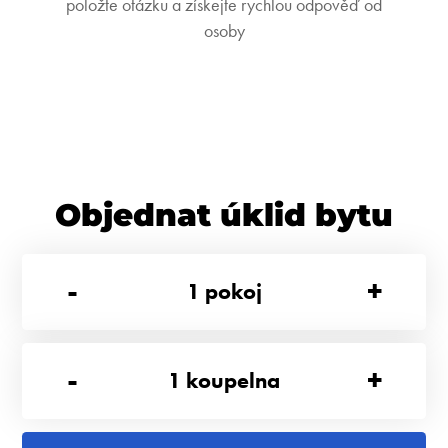
položte otázku a získejte rychlou odpověď od
osoby
Objednat úklid bytu
-
+
1
pokoj
-
+
1
koupelna