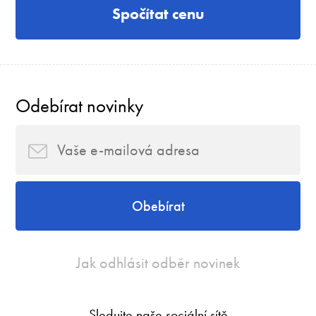
Spočítat cenu
Odebírat novinky
Obebírat
Jak odhlásit odběr novinek
Sledujte naše sociální sítě