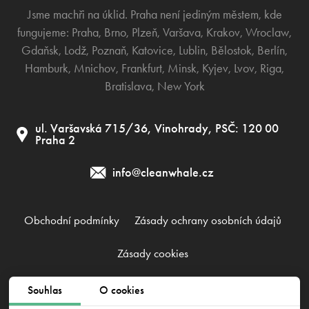
Jsme machři na úklid. Praha není jediným městem, kde
fungujeme:
Praha
,
Brno
,
Plzeň
,
Varšava
,
Krakov
,
Wroclaw
,
Gdaňsk
,
Lodž
,
Poznaň
,
Katovice
,
Lublin
,
Bělostok
,
Berlín
,
Hamburk
,
Mnichov
,
Frankfurt
,
Minsk
,
Kyjev
,
Lvov
,
Riga
,
Bratislava
,
New York
ul. Varšavská 715/36, Vinohrady, PSČ: 120 00
Praha 2
info@cleanwhale.cz
Obchodní podmínky
Zásady ochrany osobních údajů
Zásady cookies
Souhlas
O cookies
Clean Whale CZ s.r.o., IČ: 17345197, CZ17345197