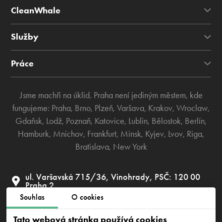
CleanWhale
Služby
Práce
Jsme machři na úklid. Praha není jediným městem, kde
fungujeme:
Praha
,
Brno
,
Plzeň
,
Varšava
,
Krakov
,
Wroclaw
,
Gdaňsk
,
Lodž
,
Poznaň
,
Katovice
,
Lublin
,
Bělostok
,
Berlín
,
Hamburk
,
Mnichov
,
Frankfurt
,
Minsk
,
Kyjev
,
Lvov
,
Riga
,
Bratislava
,
New York
ul. Varšavská 715/36, Vinohrady, PSČ: 120 00
Praha 2
Souhlas
O cookies
info@cleanwhale.cz
Tato webová stránka používá cookies