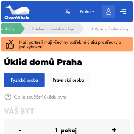
Praha
běr služby
2. Adresa a kontaktní údaje
3. Výběr způsobu platby
Naši partneři mají všechny potřebné čisticí prostředky a
jiné vybavení
Úklid domů Praha
Fyzická osoba
Právnická osoba
Co je součástí úklidu bytu
VÁŠ BYT
-
+
1
pokoj