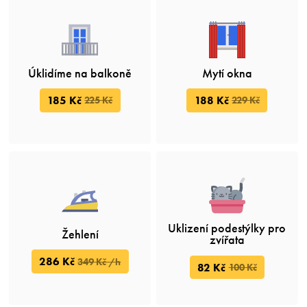
Úklidíme na balkoně
Mytí okna
185 Kč
188 Kč
225 Kč
229 Kč
Uklizení podestýlky pro
Žehlení
zvířata
286 Kč
349 Kč /h
82 Kč
100 Kč