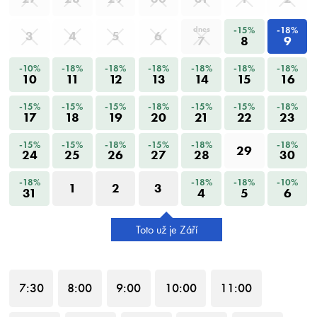
-15%
-18%
dnes
3
4
5
6
7
8
9
-10%
-18%
-18%
-18%
-18%
-18%
-18%
10
11
12
13
14
15
16
-15%
-15%
-15%
-18%
-15%
-15%
-18%
17
18
19
20
21
22
23
-15%
-15%
-18%
-15%
-18%
-18%
29
24
25
26
27
28
30
-18%
-18%
-18%
-10%
1
2
3
31
4
5
6
Toto už je Září
7
:30
8
:00
9
:00
10
:00
11
:00