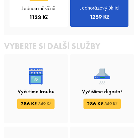
Jednorázový úklid
Jednou měsíčně
1259 Kč
1133 Kč
VYBERTE SI DALŠÍ SLUŽBY
Vyčistíme troubu
Vyčištíme digestoř
286 Kč
286 Kč
349 Kč
349 Kč