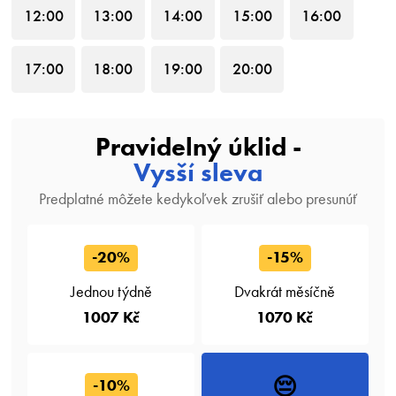
12
:00
13
:00
14
:00
15
:00
16
:00
17
:00
18
:00
19
:00
20
:00
Pravidelný úklid -
Vysší sleva
Predplatné môžete kedykoľvek zrušiť alebo presunúť
-20%
-15%
Jednou týdně
Dvakrát měsíčně
1007 Kč
1070 Kč
😔
-10%