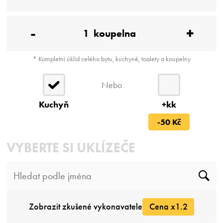
-
+
1
koupelna
* Kompletní úklid celého bytu, kuchyně, toalety a koupelny
Nebo
Kuchyň
+kk
-50 Kč
VYBERTE SI UKLÍZEČE
Zobrazit zkušené vykonavatele
Cena x1.2