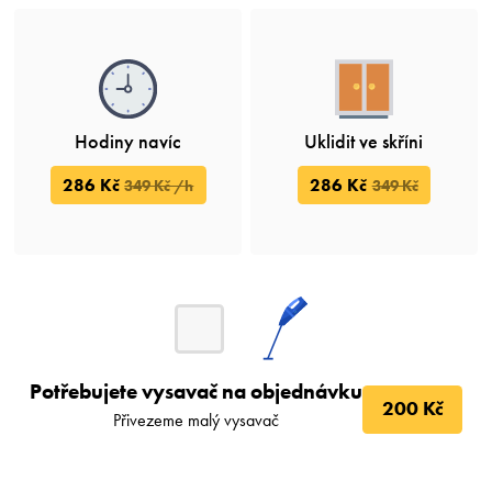
Hodiny navíc
Uklidit ve skříni
286 Kč
286 Kč
349 Kč /h
349 Kč
Potřebujete vysavač na objednávku
200 Kč
Přivezeme malý vysavač