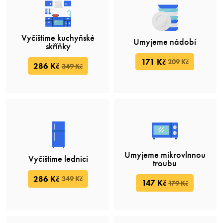
Vyčištíme kuchyňské
Umyjeme nádobí
skříňky
171 Kč
209 Kč
286 Kč
349 Kč
Umyjeme mikrovlnnou
Vyčištíme lednici
troubu
286 Kč
349 Kč
147 Kč
179 Kč