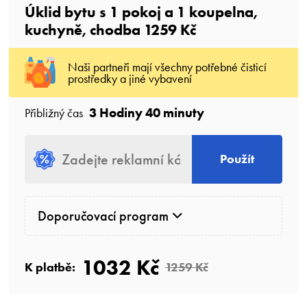
Úklid bytu s
1
pokoj
a
1
koupelna
,
kuchyně, chodba
1259 Kč
Naši partneři mají všechny potřebné čisticí
prostředky a jiné vybavení
3 Hodiny 40 minuty
Přibližný čas
Použít
Doporučovací program
1032 Kč
K platbě:
1259 Kč