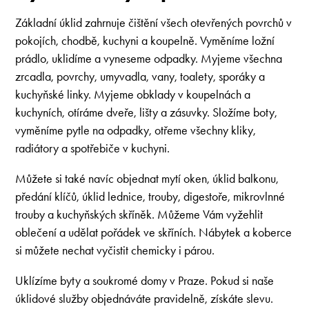
Základní úklid zahrnuje čištění všech otevřených povrchů v
pokojích, chodbě, kuchyni a koupelně. Vyměníme ložní
prádlo, uklidíme a vyneseme odpadky. Myjeme všechna
zrcadla, povrchy, umyvadla, vany, toalety, sporáky a
kuchyňské linky. Myjeme obklady v koupelnách a
kuchyních, otíráme dveře, lišty a zásuvky. Složíme boty,
vyměníme pytle na odpadky, otřeme všechny kliky,
radiátory a spotřebiče v kuchyni.
Můžete si také navíc objednat mytí oken, úklid balkonu,
předání klíčů, úklid lednice, trouby, digestoře, mikrovlnné
trouby a kuchyňských skříněk. Můžeme Vám vyžehlit
oblečení a udělat pořádek ve skříních. Nábytek a koberce
si můžete nechat vyčistit chemicky i párou.
Uklízíme byty a soukromé domy v Praze. Pokud si naše
úklidové služby objednáváte pravidelně, získáte slevu.