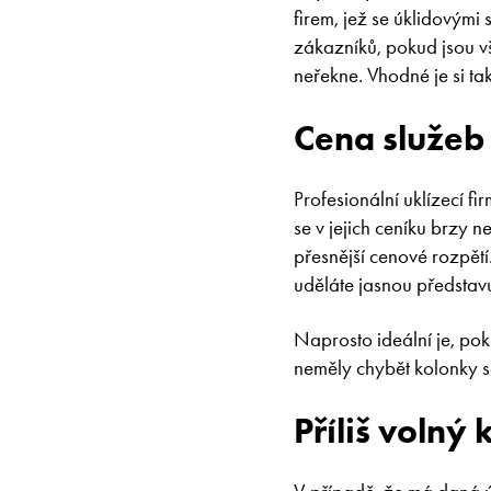
firem, jež se úklidovými
zákazníků, pokud jsou v
neřekne. Vhodné je si ta
Cena služeb 
Profesionální uklízecí fi
se v jejich ceníku brzy ne
přesnější cenové rozpětí
uděláte jasnou představ
Naprosto ideální je, pok
neměly chybět kolonky se 
Příliš volný