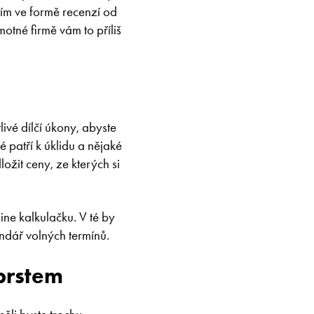
cím ve formě recenzí od
tné firmě vám to příliš
livé dílčí úkony, abyste
ré patří k úklidu a nějaké
ožit ceny, ze kterých si
ne kalkulačku. V té by
endář volných termínů.
prstem