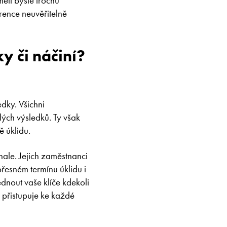
ěli byste trochu
rence neuvěřitelně
y či náčiní?
edky. Všichni
ých výsledků. Ty však
ě úklidu.
ale. Jejich zaměstnanci
přesném termínu úklidu i
dnout vaše klíče kdekoli
e přistupuje ke každé