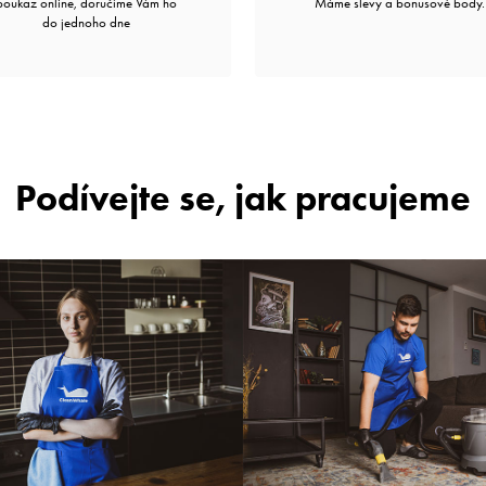
poukaz online, doručíme Vám ho
Máme slevy a bonusové body.
do jednoho dne
Podívejte se, jak pracujeme