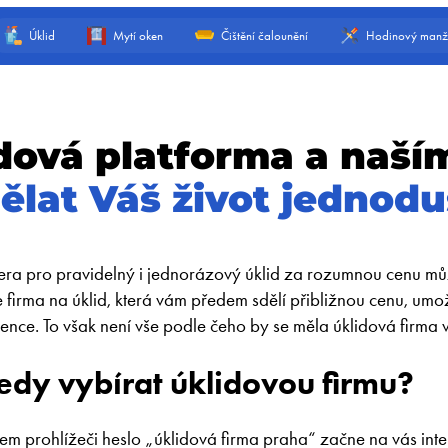
Úklid
Mytí oken
Čištění čalounění
Hodinový manž
ová platforma a naším
ělat Váš život jednodu
nera pro pravidelný i jednorázový úklid za rozumnou cenu m
e firma na úklid, která vám předem sdělí přibližnou cenu, umož
rence. To však není vše podle čeho by se měla úklidová firma v
edy vybírat úklidovou firmu?
em prohlížeči heslo „úklidová firma praha“ začne na vás inter