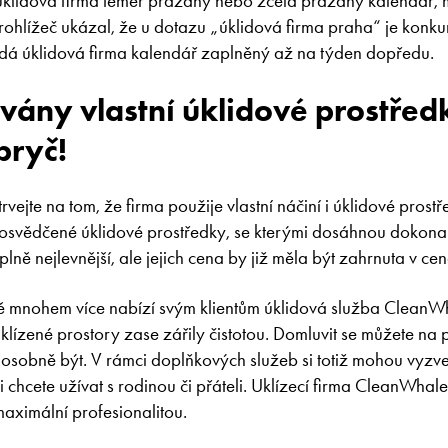
klidová firma téměř prázdný nebo zcela prázdný kalendář, m
rohlížeč ukázal, že u dotazu „úklidová firma praha“ je konku
dá úklidová firma kalendář zaplněný až na týden dopředu.
ány vlastní úklidové prostředk
pryč!
trvejte na tom, že firma použije vlastní náčiní i úklidové prostř
 osvědčené úklidové prostředky, se kterými dosáhnou dokonal
lně nejlevnější, ale jejich cena by již měla být zahrnuta v cen
tě mnohem více nabízí svým klientům úklidová služba CleanWh
uklízené prostory zase zářily čistotou. Domluvit se můžete na 
 osobně být. V rámci doplňkových služeb si totiž mohou vyzve
i chcete užívat s rodinou či přáteli. Uklízecí firma CleanWhal
aximální profesionalitou.