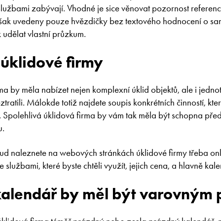
 službami zabývají. Vhodné je sice věnovat pozornost referen
šak uvedeny pouze hvězdičky bez textového hodnocení o samo
k udělat vlastní průzkum.
úklidové firmy
rma by měla nabízet nejen komplexní úklid objektů, ale i jednot
ztratili. Málokde totiž najdete soupis konkrétních činností, kte
. Spolehlivá úklidová firma by vám tak měla být schopna předl
u.
ud naleznete na webových stránkách úklidové firmy třeba onli
službami, které byste chtěli využít, jejich cena, a hlavně kal
 kalendář by měl být varovným 