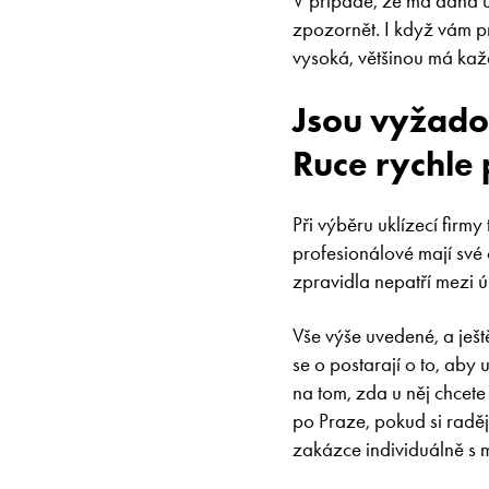
V případě, že má daná ú
zpozornět. I když vám p
vysoká, většinou má kaž
Jsou vyžadov
Ruce rychle 
Při výběru uklízecí firmy 
profesionálové mají své
zpravidla nepatří mezi úp
Vše výše uvedené, a ješ
se o postarají o to, aby 
na tom, zda u něj chcete
po Praze, pokud si raděj
zakázce individuálně s m