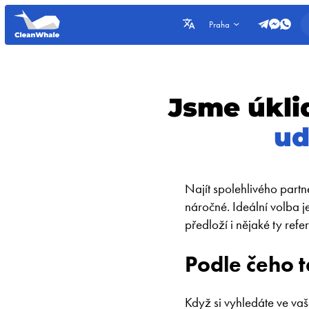
Praha
Jsme úklid
ud
Najít spolehlivého part
náročné. Ideální volba j
předloží i nějaké ty refe
Podle čeho t
Když si vyhledáte ve vaš