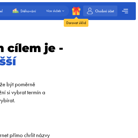
Osobní účet
el
Stěhování
Více služeb
Darovat úklid
 cílem je -
šší
ůže být poměrně
ní si vybrat termín a
ybírat.
net přímo chrlit názvy