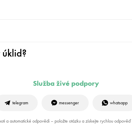
úklid?
Služba živé podpory
telegram
messenger
whatsapp
oti a automatické odpovědi – položte otázku a získejte rychlou odpově