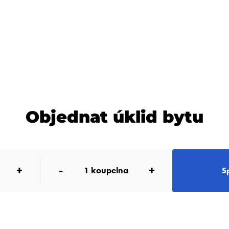
Objednat úklid bytu
+
-
+
1
koupelna
S