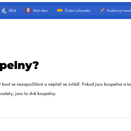
Úklid
Mytí oken
Čištění čalounění
Hodinový manž
upelny?
ut se nezapočítává a neplatí se zvlášť. Pokud jsou koupelna a toal
oalety, jsou to dvě koupelny.