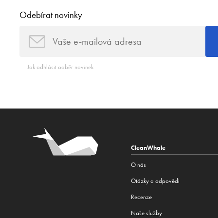
Odebírat novinky
Jak odhlásit odběr novinek
CleanWhale
O nás
Otázky a odpovědi
Recenze
Naše služby