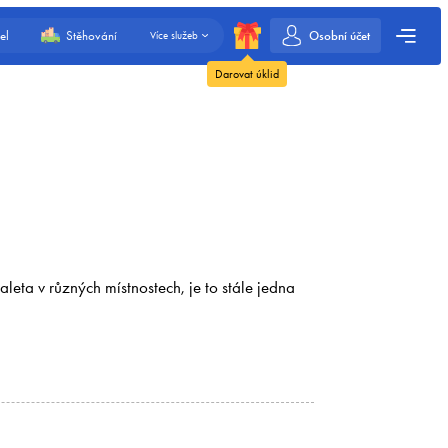
Osobní účet
el
Stěhování
Více služeb
Darovat úklid
eta v různých místnostech, je to stále jedna