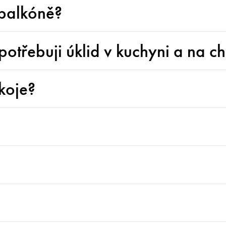
 balkóně?
potřebuji úklid v kuchyni a na 
koje?