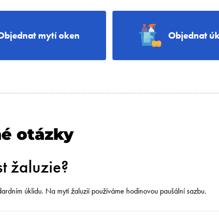
Objednat mytí oken
Objednat úk
né otázky
t žaluzie?
ndardním úklidu. Na mytí žaluzií používáme hodinovou paušální sazbu.