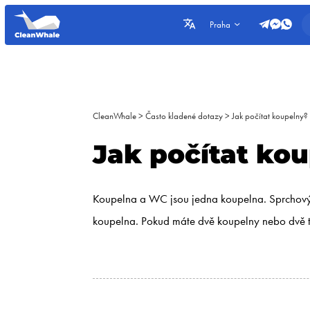
Praha
CleanWhale
>
Často kladené dotazy
>
Jak počítat koupelny?
Jak počítat ko
Koupelna a WC jsou jedna koupelna. Sprchový ko
koupelna. Pokud máte dvě koupelny nebo dvě t