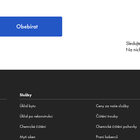
Obebírat
Sledujt
Na nic
Služby
Úklid bytu
Ceny za naše služby
Úklid po rekonstrukci
Čištění trouby
Сhemické čištění
Chemické čištění pohovky
Mytí oken
Praní koberců