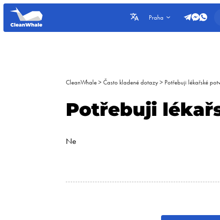
Praha
CleanWhale
>
Často kladené dotazy
>
Potřebuji lékařské pot
Potřebuji lékař
Ne