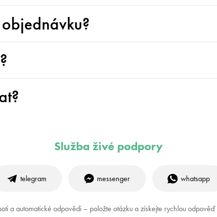
t objednávku?
y?
at?
Služba živé podpory
telegram
messenger
whatsapp
oti a automatické odpovědi – položte otázku a získejte rychlou odpově