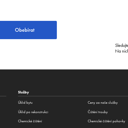
Obebírat
Sledujt
Na nic
Služby
Úklid bytu
Ceny za naše služby
Úklid po rekonstrukci
Čištění trouby
Сhemické čištění
Chemické čištění pohovky