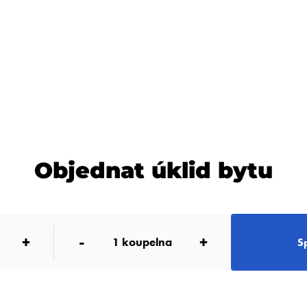
Objednat úklid bytu
+
-
+
1
koupelna
S