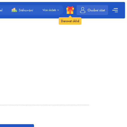
Osobní účet
el
Stěhování
Více služeb
Darovat úklid