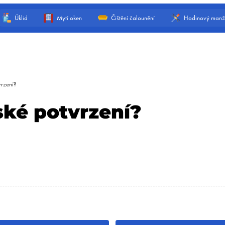
Úklid
Mytí oken
Čištění čalounění
Hodinový manž
vrzení?
ské potvrzení?