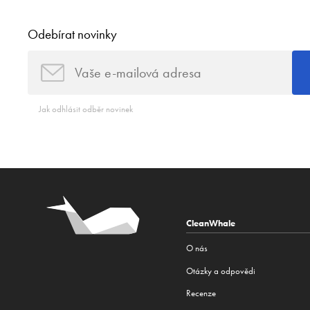
Odebírat novinky
Jak odhlásit odběr novinek
CleanWhale
O nás
Otázky a odpovědi
Recenze