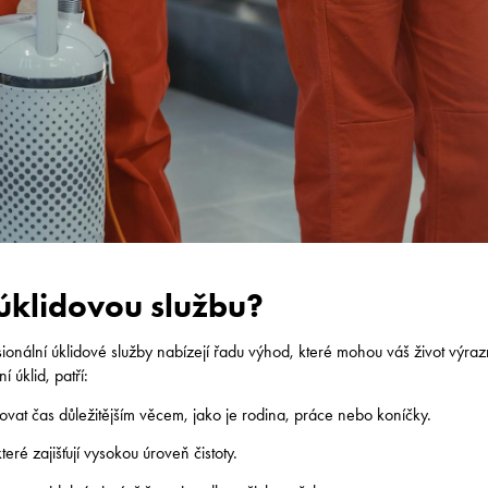
 úklidovou službu?
ionální úklidové služby nabízejí řadu výhod, které mohou váš život výra
 úklid, patří:
vat čas důležitějším věcem, jako je rodina, práce nebo koníčky.
eré zajišťují vysokou úroveň čistoty.