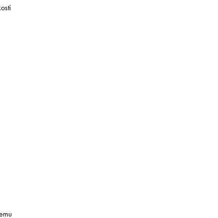
osti
šemu