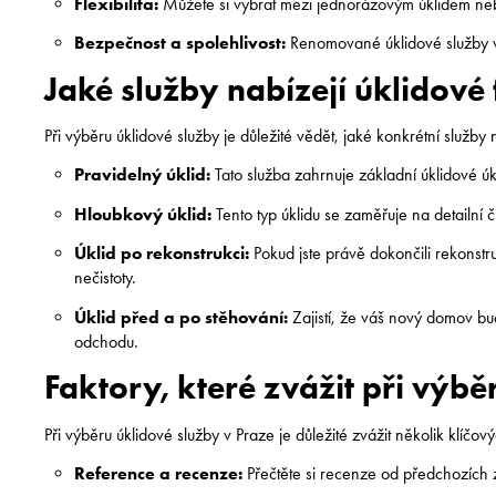
Flexibilita:
Můžete si vybrat mezi jednorázovým úklidem neb
Bezpečnost a spolehlivost:
Renomované úklidové služby v
Jaké služby nabízejí úklidové
Při výběru úklidové služby je důležité vědět, jaké konkrétní služby 
Pravidelný úklid:
Tato služba zahrnuje základní úklidové úk
Hloubkový úklid:
Tento typ úklidu se zaměřuje na detailní č
Úklid po rekonstrukci:
Pokud jste právě dokončili rekonstr
nečistoty.
Úklid před a po stěhování:
Zajistí, že váš nový domov b
odchodu.
Faktory, které zvážit při výbě
Při výběru úklidové služby v Praze je důležité zvážit několik klíčový
Reference a recenze:
Přečtěte si recenze od předchozích z