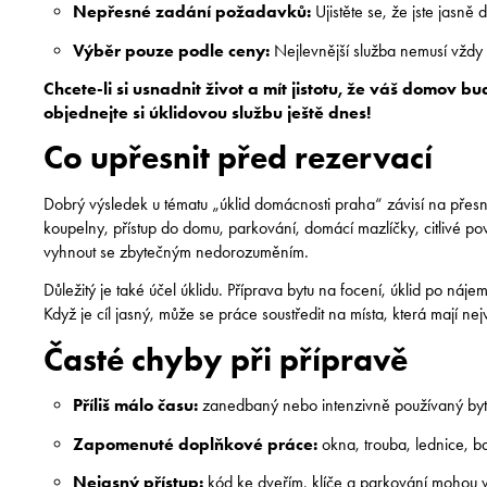
Nepřesné zadání požadavků:
Ujistěte se, že jste jasn
Výběr pouze podle ceny:
Nejlevnější služba nemusí vždy 
Chcete-li si usnadnit život a mít jistotu, že váš domov 
objednejte si úklidovou službu ještě dnes!
Co upřesnit před rezervací
Dobrý výsledek u tématu „úklid domácnosti praha“ závisí na přesn
koupelny, přístup do domu, parkování, domácí mazlíčky, citlivé 
vyhnout se zbytečným nedorozuměním.
Důležitý je také účel úklidu. Příprava bytu na focení, úklid po náje
Když je cíl jasný, může se práce soustředit na místa, která mají nej
Časté chyby při přípravě
Příliš málo času:
zanedbaný nebo intenzivně používaný byt p
Zapomenuté doplňkové práce:
okna, trouba, lednice, ba
Nejasný přístup:
kód ke dveřím, klíče a parkování mohou v