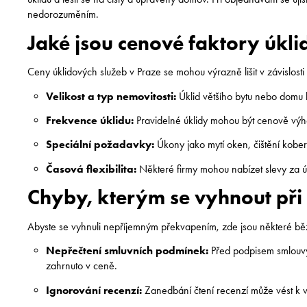
nedorozuměním.
Jaké jsou cenové faktory úkl
Ceny úklidových služeb v Praze se mohou výrazně lišit v závislosti
Velikost a typ nemovitosti:
Úklid většího bytu nebo domu 
Frekvence úklidu:
Pravidelné úklidy mohou být cenově výho
Speciální požadavky:
Úkony jako mytí oken, čištění kober
Časová flexibilita:
Některé firmy mohou nabízet slevy za ú
Chyby, kterým se vyhnout při
Abyste se vyhnuli nepříjemným překvapením, zde jsou některé běž
Nepřečtení smluvních podmínek:
Před podpisem smlouvy 
zahrnuto v ceně.
Ignorování recenzí:
Zanedbání čtení recenzí může vést k v