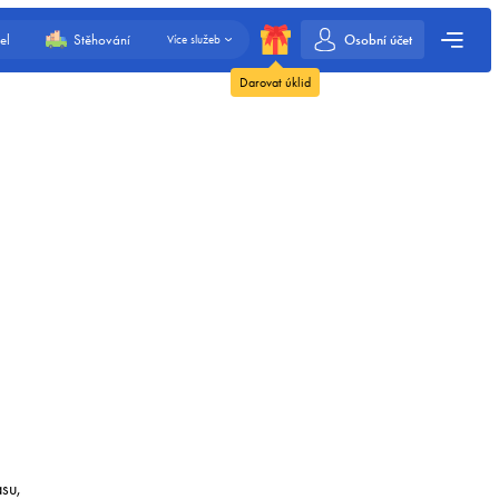
Osobní účet
el
Stěhování
Více služeb
Darovat úklid
asu,