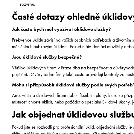
rozvrhu.
Časté dotazy ohledně úklidov
Jak často bych měl využívat úklidové služby?
Frekvence úklidu závisí na vašich osobních potřebách a životním sty
měsíčním hloubkovým úklidem. Pokud máte domácí mazlíčky nebo ma
Jsou úklidové služby bezpečné?
Většina úklidových firem v Praze dbá na bezpečnost a důvěryhodno
pojištění. Důvěryhodné firmy také často provádějí kontroly zaměstna
Mohu si přizpůsobit úklidové služby podle svých potřeb
Ano, většina úklidových firem nabízí flexibilní plány, které se př
místnosti chcete uklidit, nebo požádat o speciální úklidové úkony, j
Jak objednat úklidovou služb
Pokud jste se rozhodli pro profesionální úklid, objednání služby j
úklidu a těšit se na čistý a upravený domov. Při objednávání se uji