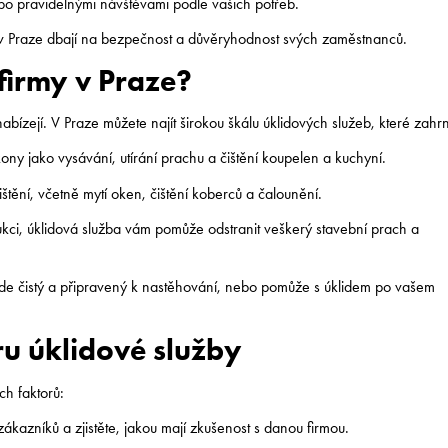
o pravidelnými návštěvami podle vašich potřeb.
 Praze dbají na bezpečnost a důvěryhodnost svých zaměstnanců.
 firmy v Praze?
nabízejí. V Praze můžete najít širokou škálu úklidových služeb, které zahrn
ony jako vysávání, utírání prachu a čištění koupelen a kuchyní.
ištění, včetně mytí oken, čištění koberců a čalounění.
ukci, úklidová služba vám pomůže odstranit veškerý stavební prach a
ude čistý a připravený k nastěhování, nebo pomůže s úklidem po vašem
ru úklidové služby
ch faktorů:
ákazníků a zjistěte, jakou mají zkušenost s danou firmou.