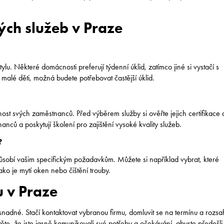
ých služeb v Praze
lu. Některé domácnosti preferují týdenní úklid, zatímco jiné si vystačí s
lé děti, možná budete potřebovat častější úklid.
st svých zaměstnanců. Před výběrem služby si ověřte jejich certifikace 
nců a poskytují školení pro zajištění vysoké kvality služeb.
?
izpůsobí vašim specifickým požadavkům. Můžete si například vybrat, které
ako je mytí oken nebo čištění trouby.
u v Praze
e snadné. Stačí kontaktovat vybranou firmu, domluvit se na termínu a rozs
stěte, že jste jasně komunikovali své potřeby a očekávání, abyste předešli