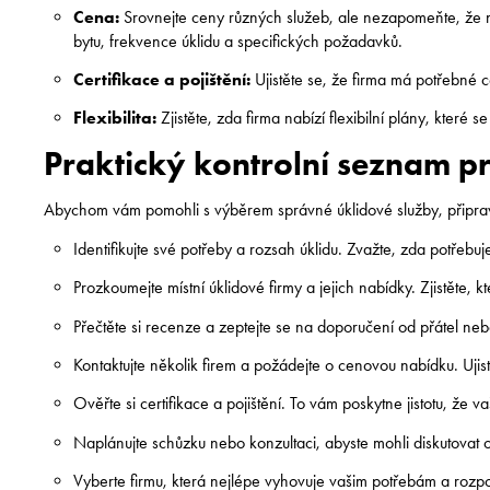
Cena:
Srovnejte ceny různých služeb, ale nezapomeňte, že nej
bytu, frekvence úklidu a specifických požadavků.
Certifikace a pojištění:
Ujistěte se, že firma má potřebné ce
Flexibilita:
Zjistěte, zda firma nabízí flexibilní plány, které 
Praktický kontrolní seznam p
Abychom vám pomohli s výběrem správné úklidové služby, připravi
Identifikujte své potřeby a rozsah úklidu. Zvažte, zda potřebu
Prozkoumejte místní úklidové firmy a jejich nabídky. Zjistěte, k
Přečtěte si recenze a zeptejte se na doporučení od přátel neb
Kontaktujte několik firem a požádejte o cenovou nabídku. Ujist
Ověřte si certifikace a pojištění. To vám poskytne jistotu, že 
Naplánujte schůzku nebo konzultaci, abyste mohli diskutovat
Vyberte firmu, která nejlépe vyhovuje vašim potřebám a rozpoč