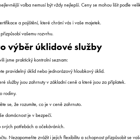
levnější volba nemusí být vždy nejlepší. Ceny se mohou lišit podle velik
rtifikace a pojištění, které chrání vás i vaše majetek.
se přizpůsobí vašemu rozvrhu.
ro výběr úklidové služby
li jsme praktický kontrolní seznam:
jete pravidelný úklid nebo jednorázový hloubkový úklid.
teré služby jsou zahrnuty v základní ceně a které jsou za příplatek.
o rodiny.
ěte se, že rozumíte, co je v ceně zahrnuto.
vaše domácnost je v bezpečí.
 o svých potřebách a očekáváních.
tu. Nezapomeňte zvážit i jejich flexibilitu a schopnost přizpůsobit se va