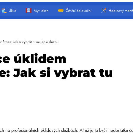
Úklid
Mytí oken
Čištění čalounění
Hodinový manž
Praze: Jak si vybrat tu nejlepší službu
ce úklidem
: Jak si vybrat tu
h na profesionálních úklidových službách. Ať už je to kvůli nedostatku č