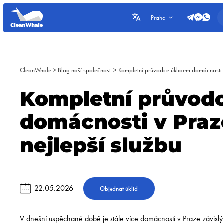
Praha
CleanWhale
>
Blog naší společnosti
>
Kompletní průvodce úklidem domácnosti v 
Kompletní průvod
domácnosti v Praze
nejlepší službu
22.05.2026
Objednat úklid
V dnešní uspěchané době je stále více domácností v Praze závislýc