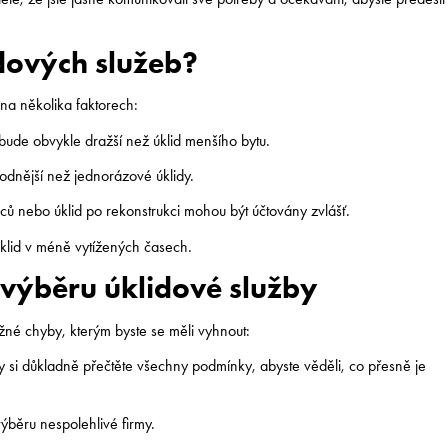
idových služeb?
 na několika faktorech:
bude obvykle dražší než úklid menšího bytu.
dnější než jednorázové úklidy.
ců nebo úklid po rekonstrukci mohou být účtovány zvlášť.
klid v méně vytížených časech.
 výběru úklidové služby
né chyby, kterým byste se měli vyhnout:
si důkladně přečtěte všechny podmínky, abyste věděli, co přesně je
ýběru nespolehlivé firmy.