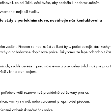
ě definovali, co od úklidu očekáváte, aby nedošlo k nedorozuměním.
znamenat nejlepší kvalitu.
bude vždy v perfektním stavu, neváhejte nás kontaktovat a
ém zadání. Předem se hodí uvést velikost bytu, počet pokojů, stav kuchy
povrchy a požadované doplňkové práce. Díky tomu lze lépe odhadnout ča
mnících, rychlé osvěžení před návštěvou a pravidelný úklid mají jiné priorit
větší vliv na první dojem.
otřebuje větší rezervu než pravidelně udržovaný prostor.
lkon, vnitřky skříněk nebo čalounění je lepší uvést předem.
ýrazně ovlivnit skutečný čas práce.