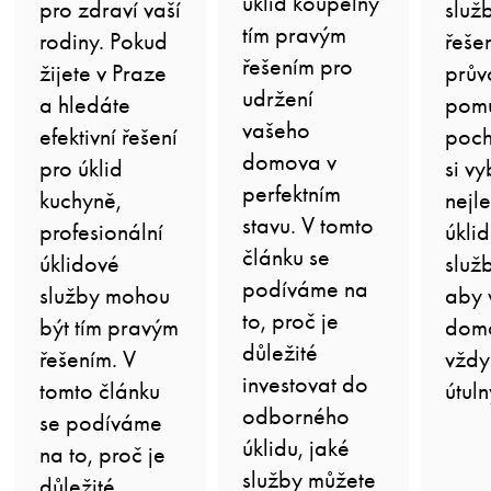
úklid koupelny
pro zdraví vaší
služ
tím pravým
rodiny. Pokud
řeše
řešením pro
žijete v Praze
prův
udržení
a hledáte
pom
vašeho
efektivní řešení
poch
domova v
pro úklid
si vy
perfektním
kuchyně,
nejle
stavu. V tomto
profesionální
úkli
článku se
úklidové
služ
podíváme na
služby mohou
aby 
to, proč je
být tím pravým
domo
důležité
řešením. V
vždy
investovat do
tomto článku
útuln
odborného
se podíváme
úklidu, jaké
na to, proč je
služby můžete
důležité