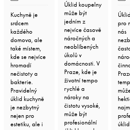
Úklid koupelny
může být
Kuchyně je
Úkli
jedním z
srdcem
pro 
nejvíce časově
každého
nás
náročných a
domova, ale
nezb
neoblíbených
také místem,
čast
úkolů v
kde se nejvíce
náro
domácnosti. V
hromadí
činno
Praze, kde je
nečistoty a
Praz
životní tempo
bakterie.
temp
rychlé a
Pravidelný
může
nároky na
úklid kuchyně
hekti
čistotu vysoké,
je nezbytný
najm
může být
nejen pro
prof
profesionální
estetiku, ale i
úkli