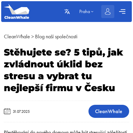
Praha
CleanWhale
>
Blog naší společnosti
Stěhujete se? 5 tipů, jak
zvládnout úklid bez
stresu a vybrat tu
nejlepší firmu v Česku
CleanWhale
31.07.2025
Přestěhování do nového domova může být stresující záležitostí,