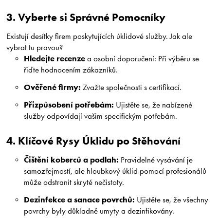
3. Vyberte si Správné Pomocníky
Existují desítky firem poskytujících úklidové služby. Jak ale
vybrat tu pravou?
Hledejte recenze
a osobní doporučení: Při výběru se
řiďte hodnocením zákazníků.
Ověřené firmy:
Zvažte společnosti s certifikací.
Přizpůsobení potřebám:
Ujistěte se, že nabízené
služby odpovídají vašim specifickým potřebám.
4. Klíčové Rysy Úklidu po Stěhování
Čištění koberců a podlah:
Pravidelné vysávání je
samozřejmostí, ale hloubkový úklid pomocí profesionálů
může odstranit skryté nečistoty.
Dezinfekce a sanace povrchů:
Ujistěte se, že všechny
povrchy byly důkladně umyty a dezinfikovány.