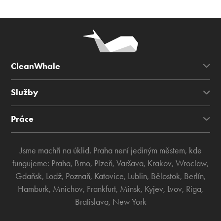
CleanWhale
Služby
Práce
Jsme machři na úklid. Praha není jediným městem, kde
fungujeme:
Praha
,
Brno
,
Plzeň
,
Varšava
,
Krakov
,
Wroclaw
,
Gdaňsk
,
Lodž
,
Poznaň
,
Katovice
,
Lublin
,
Bělostok
,
Berlín
,
Hamburk
,
Mnichov
,
Frankfurt
,
Minsk
,
Kyjev
,
Lvov
,
Riga
,
Bratislava
,
New York