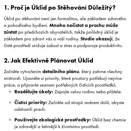
1. Proč je Úklid po Stěhování Důležitý?
Úklid po stěhování není jen formalitou, ale základem zdravého
Mnoho nečistot a prachu může
a pohodlného bydlení.
zůstat
po předchozích obyvatelích, takže pořádný úklid je
Studie ukazují
základem pro zdraví vás a vaší rodiny.
, že
čisté prostředí snižuje úzkost a stres a podporuje produktivitu.
2. Jak Efektivně Plánovat Úklid
detailního plánu
Začněte vytvořením
, který zahrne všechny
místnosti. Ujasněte si priority, které prostory potřebují nejvíce
práce, a připravte seznam potřebných čisticích prostředků.
Rozdělujte úkoly:
Zapojte celou rodinu nebo přátele.
Čistící priority:
Začněte od stropů směrem dolů, abyste
odstranili prach.
Používejte ekologické prostředky:
Úklid bez chemie
je zdravější a šetrnější k životnímu prostředí.