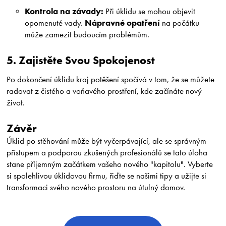
Kontrola na závady:
Při úklidu se mohou objevit
Nápravné opatření
opomenuté vady.
na počátku
může zamezit budoucím problémům.
5. Zajistěte Svou Spokojenost
Po dokončení úklidu kraj potěšení spočívá v tom, že se můžete
radovat z čistého a voňavého prostření, kde začínáte nový
život.
Závěr
Úklid po stěhování může být vyčerpávající, ale se správným
přístupem a podporou zkušených profesionálů se tato úloha
stane příjemným začátkem vašeho nového "kapitolu". Vyberte
si spolehlivou úklidovou firmu, řiďte se našimi tipy a užijte si
transformaci svého nového prostoru na útulný domov.