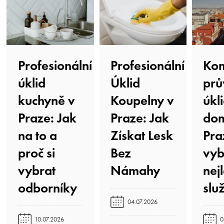
Profesionální
Profesionální
Kom
úklid
Úklid
prů
kuchyně v
Koupelny v
úkl
Praze: Jak
Praze: Jak
do
na to a
Získat Lesk
Pra
proč si
Bez
vyb
vybrat
Námahy️
nej
odborníky️
služ
04.07.2026
10.07.2026
0