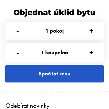
Objednat úklid bytu
-
+
1
pokoj
-
+
1
koupelna
Spočítat cenu
Odebírat novinky