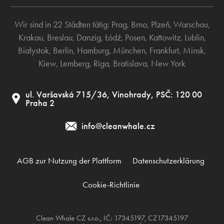
Wir sind in 22 Städten tätig:
Prag
,
Brno
,
Plzeň
,
Warschau
,
Krakau
,
Breslau
,
Danzig
,
Łódź
,
Posen
,
Kattowitz
,
Lublin
,
Białystok
,
Berlin
,
Hamburg
,
München
,
Frankfurt
,
Minsk
,
Kiew
,
Lemberg
,
Riga
,
Bratislava
,
New York
ul. Varšavská 715/36, Vinohrady, PSČ: 120 00
Praha 2
info@cleanwhale.cz
AGB zur Nutzung der Plattform
Datenschutzerklärung
Cookie-Richtlinie
Clean Whale CZ s.r.o., IČ: 17345197, CZ17345197