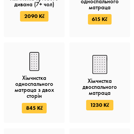
односпального
дивана (7+ чол)
матраца
2090 Kč
615 Kč
Хімчистка
Хімчистка
односпального
двоспального
матраца з двох
матраца
сторін
1230 Kč
845 Kč