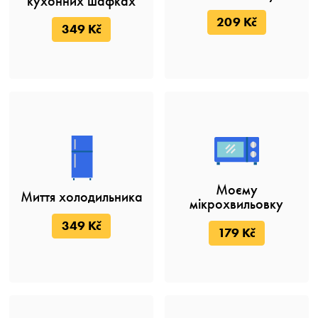
кухонних шафках
209 Kč
349 Kč
Моєму
Миття холодильника
мікрохвильовку
349 Kč
179 Kč