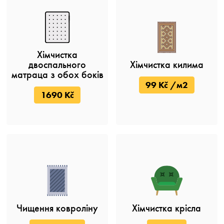
Хімчистка
двоспального
Хімчистка килима
матраца з обох боків
99 Kč /м2
1690 Kč
Чищення ковроліну
Хімчистка крісла