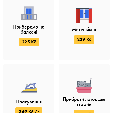
Приберемо на
Миття вікна
балконі
229 Kč
225 Kč
Прибрати лоток для
Прасування
тварин
349 Kč /г