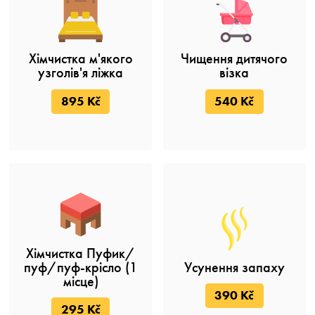
Хімчистка м'якого
Чищення дитячого
узголів'я ліжка
візка
895 Kč
540 Kč
Хімчистка Пуфик/
пуф/пуф-крісло (1
Усунення запаху
місце)
390 Kč
295 Kč