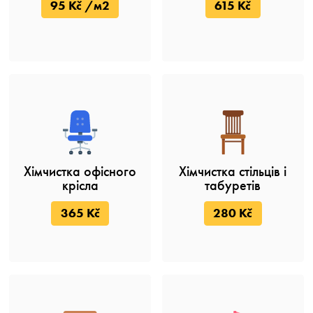
95 Kč /м2
615 Kč
Хімчистка офісного
Хімчистка стільців і
крісла
табуретів
365 Kč
280 Kč