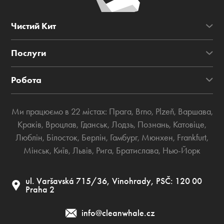
Чистий Кит
Послуги
Робота
Ми працюємо в 22 містах:
Прага
,
Brno
,
Plzeň
,
Варшава
,
Краків
,
Вроцлав
,
Гданськ
,
Лодзь
,
Познань
,
Катовіце
,
Люблін
,
Білосток
,
Берлін
,
Гамбург
,
Мюнхен
,
Frankfurt
,
Мінськ
,
Київ
,
Львів
,
Рига
,
Братислава
,
Нью-Йорк
ul. Varšavská 715/36, Vinohrady, PSČ: 120 00
Praha 2
info@cleanwhale.cz