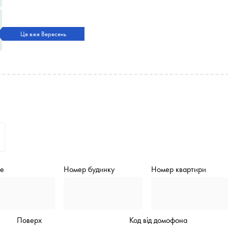
Це вже Вересень
de
Номер будинку
Номер квартири
Поверх
Код від домофона