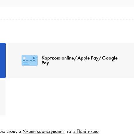
Карткою online/Apple Pay/Google
Pay
юю згоду з
Умови користування
та
з Політикою