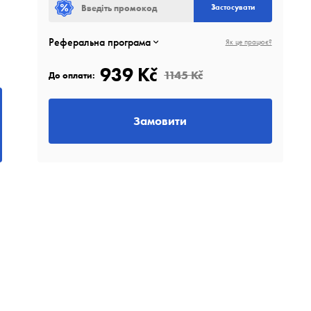
Застосувати
Реферальна програма
Як це працює?
939 Kč
1145 Kč
До оплати:
Замовити