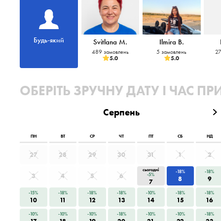
Будь-який
Svitlana M.
Ilmira B.
489 замовлень
5 замовлень
27
5.0
5.0
ОБЕРІТЬ ЗРУЧНУ ДАТУ І ЧАС П
Серпень
ПН
ВТ
СР
ЧТ
ПТ
СБ
НД
27
28
29
30
31
1
2
сьогодні
-18%
-18%
3
4
5
6
-5%
8
9
7
-15%
-18%
-18%
-18%
-10%
-18%
-18%
10
11
12
13
14
15
16
-10%
-10%
-10%
-18%
-10%
-10%
-18%