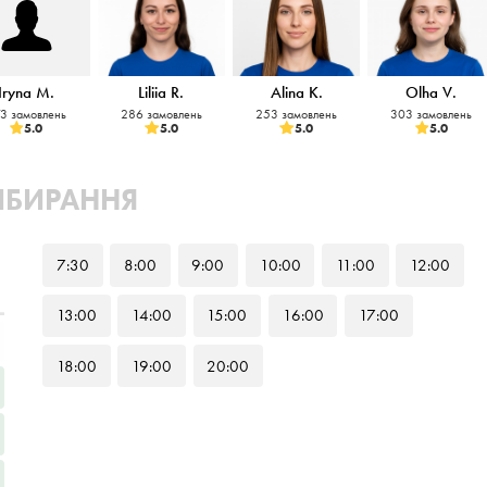
Iryna M.
Liliia R.
Alina K.
Olha V.
3 замовлень
286 замовлень
253 замовлень
303 замовлень
5.0
5.0
5.0
5.0
РИБИРАННЯ
7
:30
8
:00
9
:00
10
:00
11
:00
12
:00
13
:00
14
:00
15
:00
16
:00
17
:00
18
:00
19
:00
20
:00