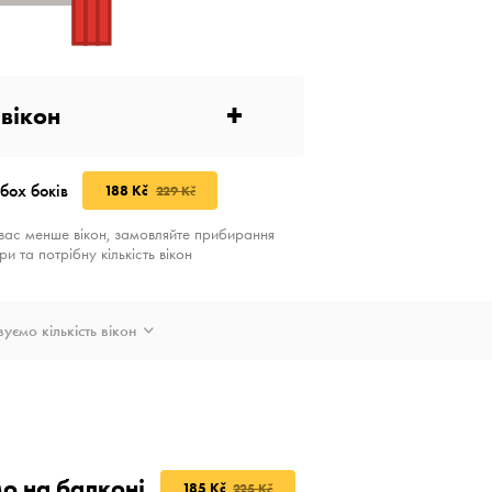
+
вікон
обох боків
188 Kč
229 Kč
 вас менше вікон, замовляйте прибирання
и та потрібну кількість вікон
уємо кількість вікон
о на балконі
185 Kč
225 Kč