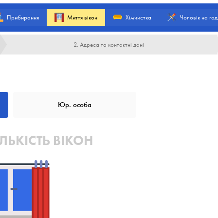
Прибирання
Миття вікон
Хімчистка
Чоловік на год
2. Адреса та контактні дані
Юр. особа
ЛЬКІСТЬ ВІКОН