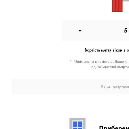
-
5
Вартість миття вікон з 
* Мінімальна кількість 5. Якщо у
однокімнатної квартир
Як ми розрахов
Приберем