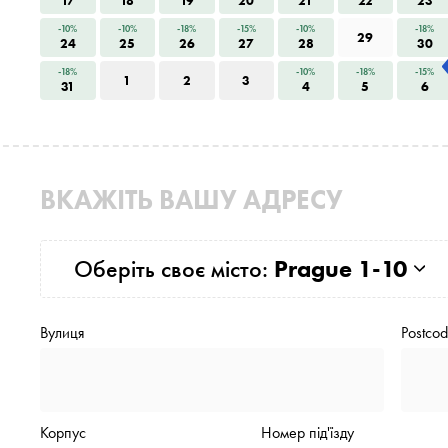
17
18
19
20
21
22
23
-10%
-10%
-18%
-15%
-10%
-18%
29
24
25
26
27
28
30
-18%
-10%
-18%
-15%
1
2
3
31
4
5
6
ВКАЖІТЬ ВАШУ АДРЕСУ
Оберіть своє місто:
Prague 1-10
Вулиця
Postco
Корпус
Номер під'їзду