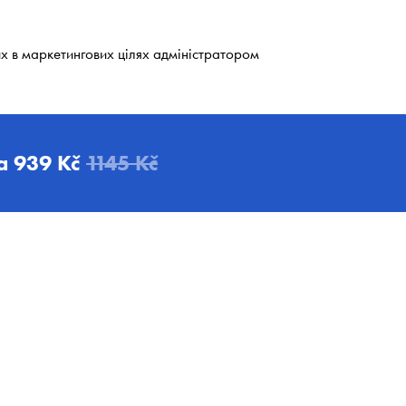
х в маркетингових цілях адміністратором
а
939 Kč
1145 Kč