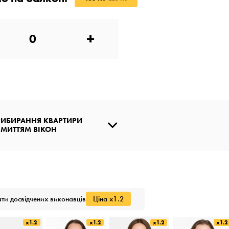
+
ИБИРАННЯ КВАРТИРИ
 МИТТЯМ ВІКОН
ти досвідчених виконавців
Ціна x1.2
x1.2
x1.2
x1.2
x1.2