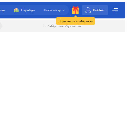
Кабінет
ину
Переїзди
Більше послуг
Подарувати прибирання
3. Вибір способу оплати