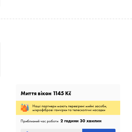
Миття вікон
1145 Kč
Наші партнери мають перевірені мийні засоби,
мікрофіброві ганчірки та телескопічні насадки
2 години 30 хвилин
Приблизний час роботи