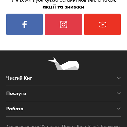
акції та знижки
Чистий Кит
Послуги
Робота
Ми працюємо в 22 містах:
Прага
,
Brno
,
Plzeň
,
Варшава
,