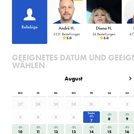
Beliebige
Andrii H.
Diana H.
2231 Bestellungen
24 Bestellungen
67
5.0
5.0
GEEIGNETES DATUM UND GEEIGN
WÄHLEN
August
MO
DI
MI
DO
FR
SA
SO
27
28
29
30
31
1
2
heute
-3%
-5%
3
4
5
6
-5%
8
9
7
-3%
-5%
-3%
-5%
-3%
-5%
-5%
10
11
12
13
14
15
16