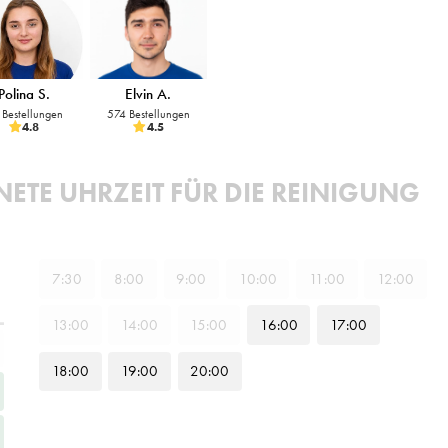
Polina S.
Elvin A.
 Bestellungen
574 Bestellungen
4.8
4.5
ETE UHRZEIT FÜR DIE REINIGUNG
7
:30
8
:00
9
:00
10
:00
11
:00
12
:00
13
:00
14
:00
15
:00
16
:00
17
:00
18
:00
19
:00
20
:00