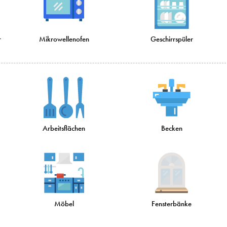
r
Mikrowellenofen
Geschirrspüler
Arbeitsflächen
Becken
Möbel
Fensterbänke