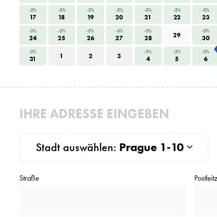
-3%
-3%
-3%
-5%
-3%
-3%
-5%
17
18
19
20
21
22
23
-3%
-3%
-5%
-3%
-5%
-5%
29
24
25
26
27
28
30
-5%
-5%
-5%
-3%
1
2
3
31
4
5
6
IHRE ADRESSE EINGEBEN
Stadt auswählen:
Prague 1-10
Straße
Postleit