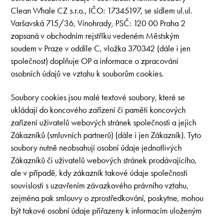
Clean Whale CZ s.r.o., IČO: 17345197, se sídlem ul.ul.
Varšavská 715/36, Vinohrady, PSČ: 120 00 Praha 2
zapsaná v obchodním rejstříku vedeném Městským
soudem v Praze v oddíle C, vložka 370342 (dále i jen
společnost) doplňuje OP a informace o zpracování
osobních údajů ve vztahu k souborům cookies.
Soubory cookies jsou malé textové soubory, které se
ukládají do koncového zařízení či paměti koncových
zařízení uživatelů webových stránek společnosti a jejich
Zákazníků (smluvních partnerů) (dále i jen Zákazník). Tyto
soubory nutně neobsahují osobní údaje jednotlivých
Zákazníků či uživatelů webových stránek prodávajícího,
ale v případě, kdy zákazník takové údaje společnosti
souvislosti s uzavřením závazkového právního vztahu,
zejména pak smlouvy o zprostředkování, poskytne, mohou
být takové osobní údaje přiřazeny k informacím uloženým