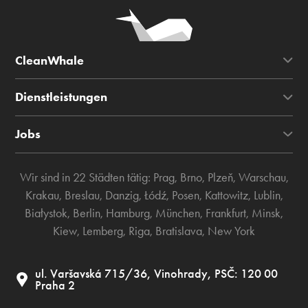
CleanWhale
Dienstleistungen
Jobs
Wir sind in 22 Städten tätig:
Prag
,
Brno
,
Plzeň
,
Warschau
,
Krakau
,
Breslau
,
Danzig
,
Łódź
,
Posen
,
Kattowitz
,
Lublin
,
Białystok
,
Berlin
,
Hamburg
,
München
,
Frankfurt
,
Minsk
,
Kiew
,
Lemberg
,
Riga
,
Bratislava
,
New York
ul. Varšavská 715/36, Vinohrady, PSČ: 120 00
Praha 2