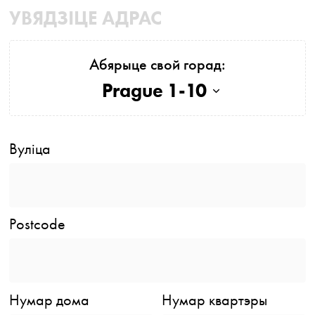
УВЯДЗІЦЕ АДРАС
Абярыце свой горад:
Prague 1-10
Вуліца
Postcode
Нумар дома
Нумар квартэры