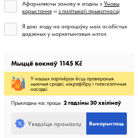
Афармляючы замову я згодны з
Умовы
карыстання
и
з палітыкай прыватнасці
Я даю згоду на апрацоўку маіх асабістых
дадзеных у маркетынгавых мэтах
Мыццё вокнаў
1145 Kč
У нашых партнёрах ёсць правераныя
мыючыя сродкі, мікрафібру і тэлескапічныя
насадкі
2 гадзіны 30 хвілінаў
Прыкладны час працы
Выкарыстаць