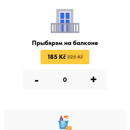
Прыбярэм на балконе
185 Kč
225 Kč
-
+