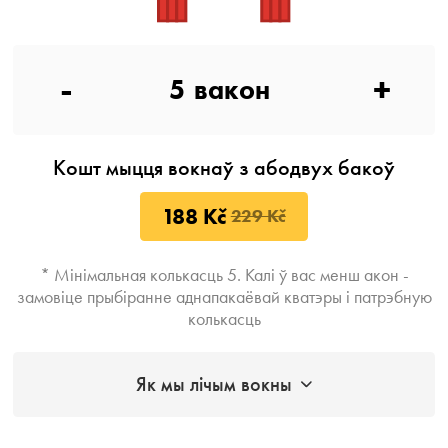
-
+
5
вакон
Кошт мыцця вокнаў з абодвух бакоў
188 Kč
229 Kč
* Мінімальная колькасць 5. Калі ў вас менш акон -
замовіце прыбіранне аднапакаёвай кватэры і патрэбную
колькасць
Як мы лічым вокны