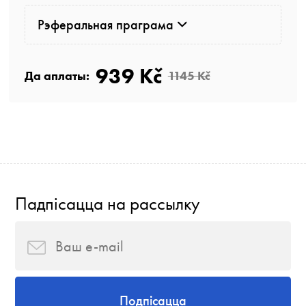
Рэферальная праграма
939 Kč
Да аплаты:
1145 Kč
Падпісацца на рассылку
Подпісацца