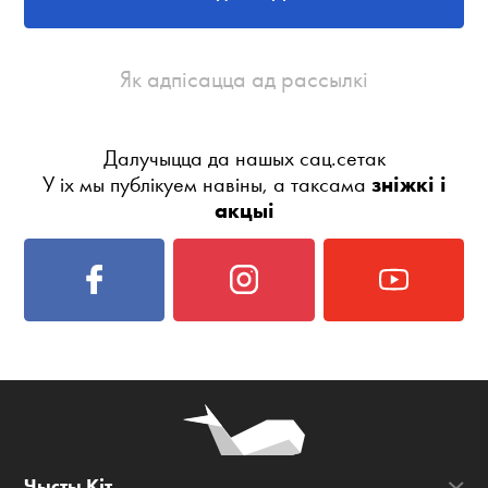
Як адпісацца ад рассылкі
Далучыцца да нашых сац.сетак
У іх мы публікуем навіны, а таксама
зніжкі і
акцыі
Чысты Кіт