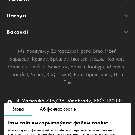
Паслугі
Вакансіі
Мы працуем у 22 гарадах:
Прага
,
Brno
,
Plzeň
,
Варшава
,
Кракаў
,
Вроцлаў
,
Гданьск
,
Лодзь
,
Познань
,
Катавіцэ
,
Люблін
,
Беласток
,
Берлін
,
Гамбург
,
Мюнхен
,
Frankfurt
,
Мінск
,
Кіеў
,
Львоў
,
Рыга
,
Браціслава
,
Нью-
Ёрк
ul. Varšavská 715/36, Vinohrady, PSČ: 120 00
Praha 2
Згода
Аб файлах cookie
info@cleanwhale.cz
Гэты сайт выкарыстоўвае файлы cookie
Мы выкарыстоўваем файлы cookie, каб персаналізаваць кантэнт і
рэкламу, прадастаўляць функцыі сацыяльных сетак і аналізаваць наш