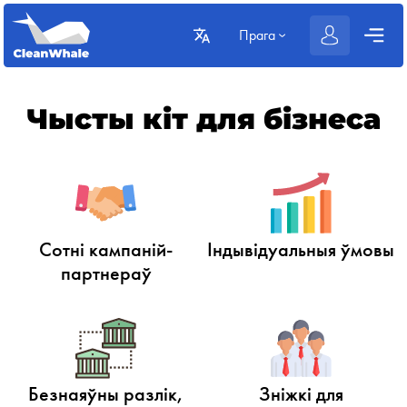
Прага
Чысты кіт для бізнеса
Сотні кампаній-
Індывідуальныя ўмовы
партнераў
Безнаяўны разлік,
Зніжкі для