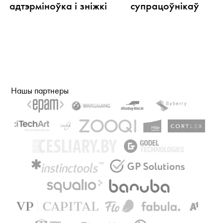
адтэрміноўка і зніжкі
супрацоўнікаў
Нашы партнеры