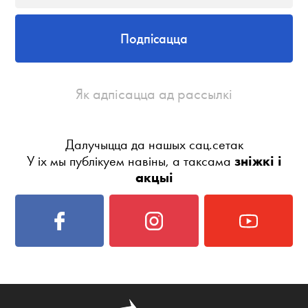
Подпісацца
Як адпісацца ад рассылкі
Далучыцца да нашых сац.сетак
У іх мы публікуем навіны, а таксама
зніжкі і
акцыі