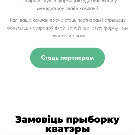
* Падрабязную інфармацыю ўдакладняйце ў
менеджэраў сваёй кампаніі
Калі ваша кампанія хоча стаць партнерам і атрымаць
бонусы для супрацоўнікаў, запоўніце гэтую форму і мы
звяжамся з вамі
Стаць партнерам
Замовіць прыборку
кватэры