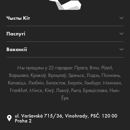
Чысты Кіт
Паслугі
Вакансіі
Мы працуем у 22 гарадах:
Прага
,
Brno
,
Plzeň
,
Варшава
,
Кракаў
,
Вроцлаў
,
Гданьск
,
Лодзь
,
Познань
,
Катавіцэ
,
Люблін
,
Беласток
,
Берлін
,
Гамбург
,
Мюнхен
,
Frankfurt
,
Мінск
,
Кіеў
,
Львоў
,
Рыга
,
Браціслава
,
Нью-
Ёрк
ul. Varšavská 715/36, Vinohrady, PSČ: 120 00
Praha 2