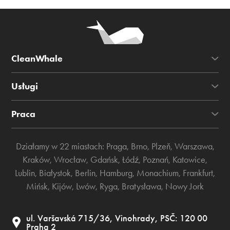
CleanWhale
Usługi
Praca
Działamy w 22 miastach:
Praga
,
Brno
,
Plzeň
,
Warszawa
,
Kraków
,
Wrocław
,
Gdańsk
,
Łódź
,
Poznań
,
Katowice
,
Lublin
,
Białystok
,
Berlin
,
Hamburg
,
Monachium
,
Frankfurt
,
Mińsk
,
Kijów
,
Lwów
,
Ryga
,
Bratysława
,
Nowy Jork
ul. Varšavská 715/36, Vinohrady, PSČ: 120 00
Praha 2