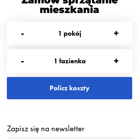
Zamów sprzątanie
mieszkania
-
+
1
pokój
-
+
1
łazienka
Policz koszty
Zapisz się na newsletter