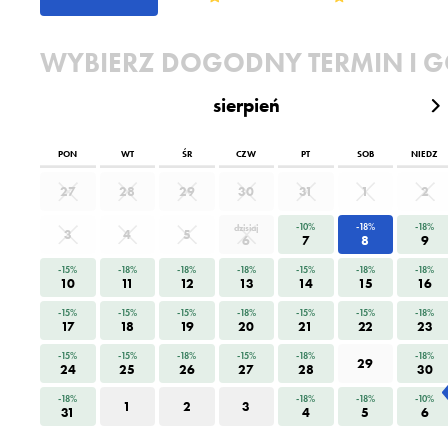
WYBIERZ DOGODNY TERMIN I G
sierpień
PON
WT
ŚR
CZW
PT
SOB
NIEDZ
27
28
29
30
31
1
2
-10%
-18%
-18%
dzisiaj
3
4
5
6
7
8
9
-15%
-18%
-18%
-18%
-15%
-18%
-18%
10
11
12
13
14
15
16
-15%
-15%
-15%
-18%
-15%
-15%
-18%
17
18
19
20
21
22
23
-15%
-15%
-18%
-15%
-18%
-18%
29
24
25
26
27
28
30
-18%
-18%
-18%
-10%
1
2
3
31
4
5
6