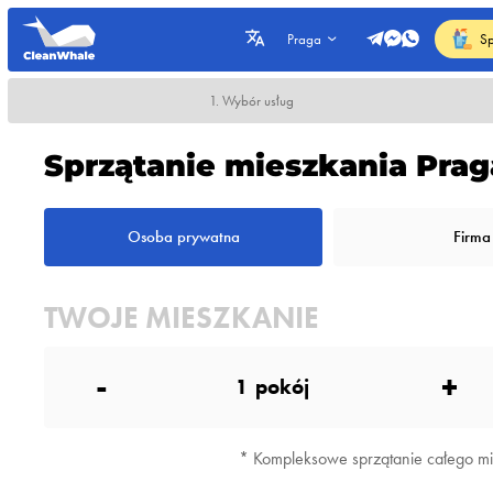
Sp
Praga
1. Wybór usług
Sprzątanie mieszkania Prag
Osoba prywatna
Firma
TWOJE MIESZKANIE
-
+
1
pokój
* Kompleksowe sprzątanie całego mies