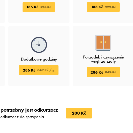
185 Kč
188 Kč
225 Kč
229 Kč
Porządek i czyszczenie
Dodatkowe godziny
wnętrza szafy
286 Kč
349 Kč /g.
286 Kč
349 Kč
potrzebny jest odkurzacz
200 Kč
 odkurzacz do sprzątania