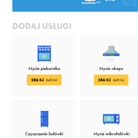
DODAJ USŁUGI
Mycie piekarnika
Mycie okapu
286 Kč
286 Kč
349 Kč
349 Kč
Czyszczenie lodówki
Mycie mikrofalówki