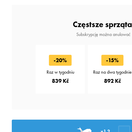
Częstsze sprząta
Subskrypcję można anulować
-20%
-15%
Raz w tygodniu
Raz na dwa tygodnie
839 Kč
892 Kč
x1.2