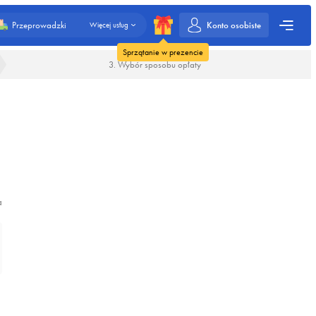
Konto osobiste
Przeprowadzki
Więcej usług
Sprzątanie w prezencie
3. Wybór sposobu opłaty
a