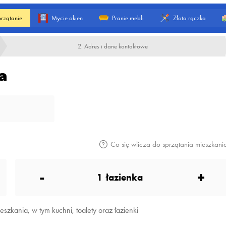
rzątanie
Mycie okien
Pranie mebli
Złota rączka
2. Adres i dane kontaktowe
a
Co się wlicza do sprzątania mieszkani
-
+
1
łazienka
zkania, w tym kuchni, toalety oraz łazienki