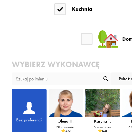
Kuchnia
Dom
WYBIERZ WYKONAWCĘ
Pokaż 
Bez preferencji
Olena H.
Karyna T.
28 zamówień
6 zamówień
54
5.0
5.0