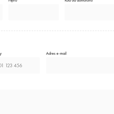
Piętro
Kod od domofonu
y
Adres e-mail