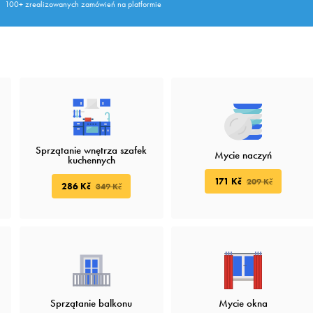
100+ zrealizowanych zamówień na platformie
Sprzątanie wnętrza szafek
Mycie naczyń
kuchennych
171 Kč
209 Kč
286 Kč
349 Kč
Sprzątanie balkonu
Mycie okna