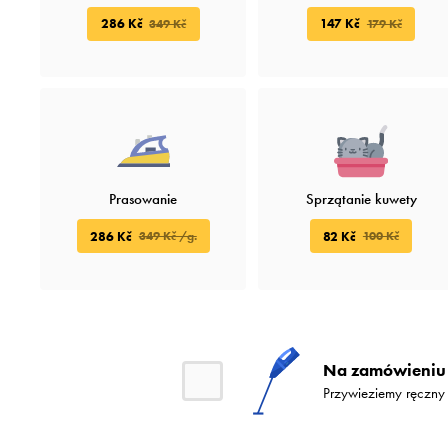
286 Kč
147 Kč
349 Kč
179 Kč
Prasowanie
Sprzątanie kuwety
286 Kč
82 Kč
349 Kč /g.
100 Kč
Na zamówieniu 
Przywieziemy ręczny