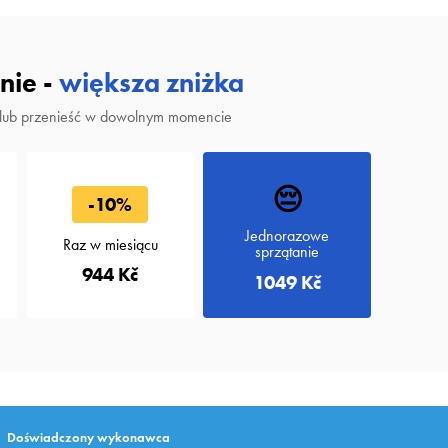
nie -
większa zniżka
 lub przenieść w dowolnym momencie
😔
-10%
Jednorazowe
Raz w miesiącu
sprzątanie
944 Kč
1049 Kč
Doświadczony wykonawca