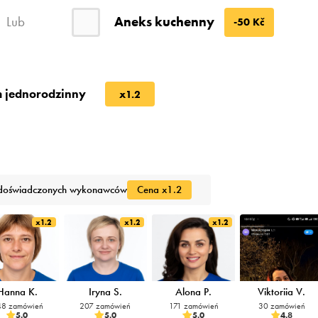
Aneks kuchenny
Lub
-50 Kč
 jednorodzinny
x1.2
doświadczonych wykonawców
Cena x1.2
x1.2
x1.2
x1.2
Hanna K.
Iryna S.
Alona P.
Viktoriia V.
8 zamówień
207 zamówień
171 zamówień
30 zamówień
5.0
5.0
5.0
4.8