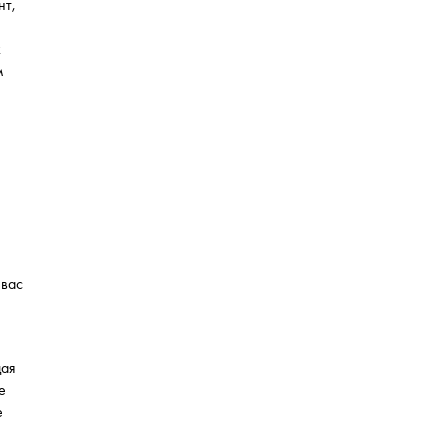
нт,
к
м
 вас
дая
е
е