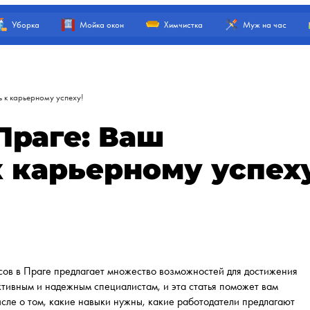
Уборка
Мойка окон
Химчистка
Муж на час
ь к карьерному успеху!
Праге: Ваш
 карьерному успех
исов в Праге предлагает множество возможностей для достижения
ктивным и надежным специалистам, и эта статья поможет вам
исле о том, какие навыки нужны, какие работодатели предлагают