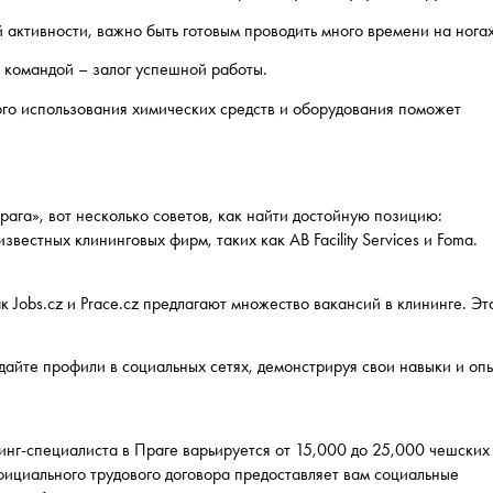
й активности, важно быть готовым проводить много времени на ногах
и командой – залог успешной работы.
го использования химических средств и оборудования поможет
рага», вот несколько советов, как найти достойную позицию:
звестных клининговых фирм, таких как AB Facility Services и Foma.
к Jobs.cz и Prace.cz предлагают множество вакансий в клининге. Эт
здайте профили в социальных сетях, демонстрируя свои навыки и опы
нг-специалиста в Праге варьируется от 15,000 до 25,000 чешских
фициального трудового договора предоставляет вам социальные