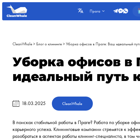
Прага
CleanWhale
>
Блог о клининге
>
Уборка офисов в Праге: Ваш идеальный пут
Уборка офисов в 
идеальный путь к
18.03.2025
CleanWhale
В поисках стабильной работы в Праге? Работа по уборке оф
карьерного успеха. Клининговые компании стремятся к эффе
разобраться в аспектах работы клининг-специалиста, в том ч