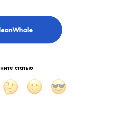
leanWhale
ните статью