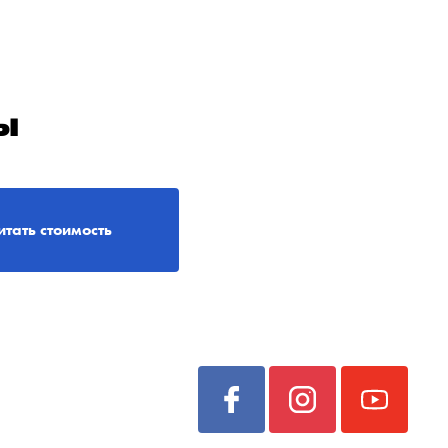
ы
итать стоимость