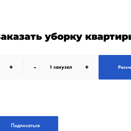
Заказать уборку квартир
+
-
+
1
санузел
Рассч
Подписаться