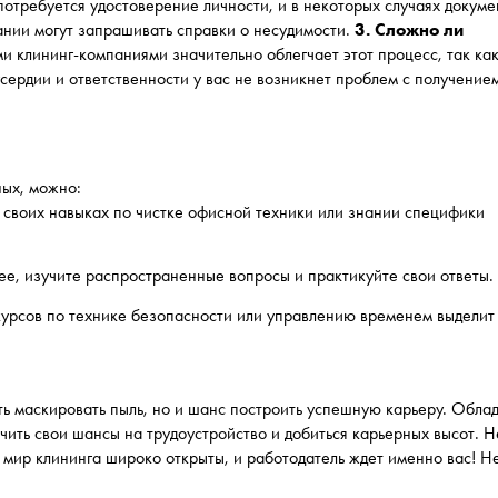
отребуется удостоверение личности, и в некоторых случаях докуме
нии могут запрашивать справки о несудимости.
3. Сложно ли
 клининг-компаниями значительно облегчает этот процесс, так ка
сердии и ответственности у вас не возникнет проблем с получение
ных, можно:
о своих навыках по чистке офисной техники или знании специфики
ее, изучите распространенные вопросы и практикуйте свои ответы.
урсов по технике безопасности или управлению временем выделит
ть маскировать пыль, но и шанс построить успешную карьеру. Обла
ить свои шансы на трудоустройство и добиться карьерных высот. Н
в мир клининга широко открыты, и работодатель ждет именно вас! Н