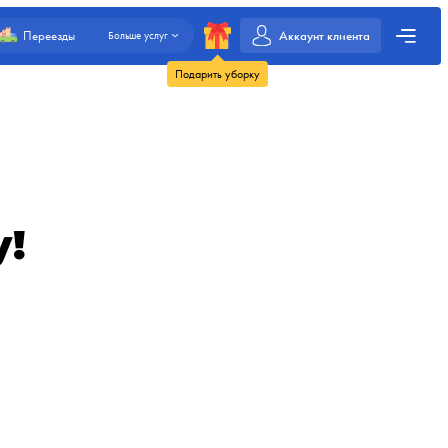
Аккаунт клиента
Переезды
Больше услуг
Подарить уборку
у!