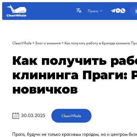
Прага
CleanWhale
>
Блог о клининге
>
Как получить работу в бригаде клининга Пр
Как получить раб
клининга Праги: 
новичков
30.03.2025
CleanWhale
Прага, будучи не только красивым городом, но и центром би