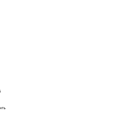
й
ить