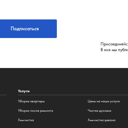
Подписаться
Присоединяйся
В них мы публ
Услуги
Уборка квартиры
Цены на наши услуги
Уборка после ремонта
Чистка духовки
Химчистка
Химчистка дивана