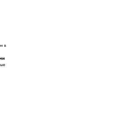
н в
ни
рые