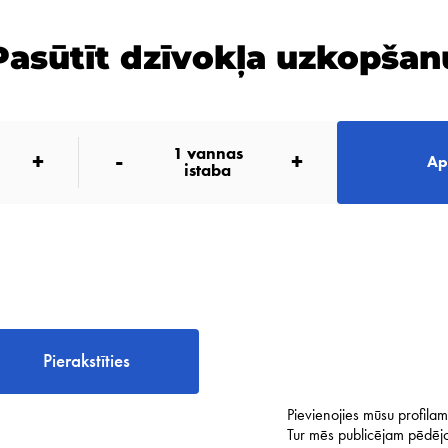
Pasūtīt dzīvokļa uzkopšan
1
vannas
+
-
+
Ap
istaba
Pierakstīties
Pievienojies mūsu profilam 
Tur mēs publicējam pēdējo