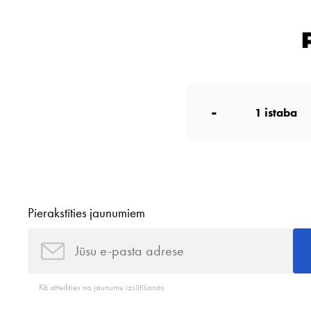
-
1
istaba
Pierakstīties jaunumiem
Kā atteikties no jaunumu izsūtīšanas