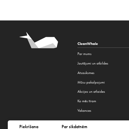
CleanWhale
Par mums
Jautājumi un atbildes
Atsauksmes
Mūsu pakalpojumi
Akcijas un atlaides
Ko mēs tīram
Vakances
Piekrišana
Par sīkdatnēm