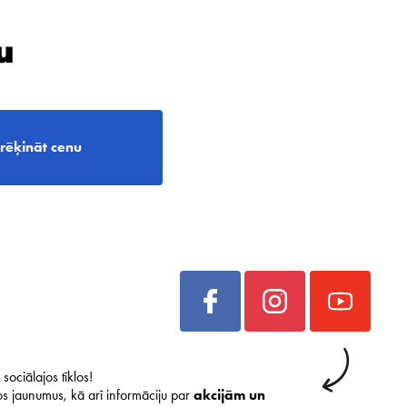
u
rēķināt cenu
sociālajos tīklos!
s jaunumus, kā arī informāciju par
akcijām un