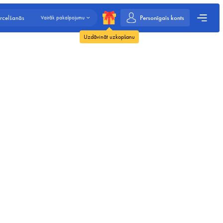
Personīgais konts
rcelšanās
Vairāk pakalpojumu
Uzdāvināt uzkopšanu