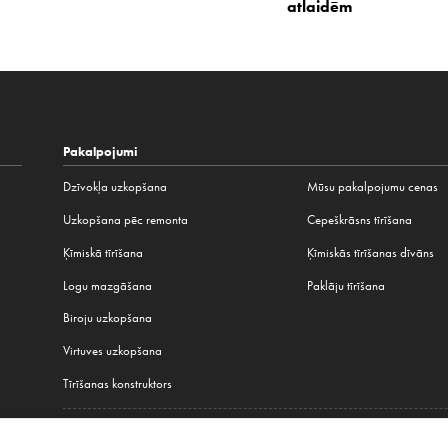
atlaidēm
Pakalpojumi
Dzīvokļa uzkopšana
Mūsu pakalpojumu cenas
Uzkopšana pēc remonta
Cepeškrāsns tīrīšana
Ķīmiskā tīrīšana
Ķīmiskās tīrīšanas dīvāns
Logu mazgāšana
Paklāju tīrīšana
Biroju uzkopšana
Virtuves uzkopšana
Tīrīšanas konstruktors
Visi mūsu pakalpojumi