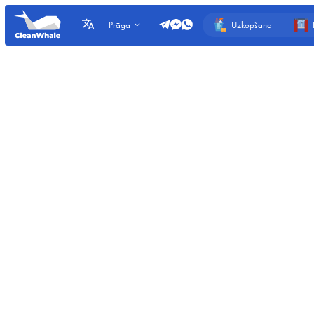
Uzkopšana
Prāga