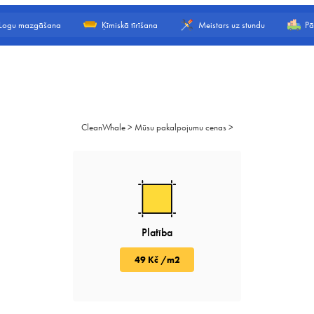
Logu mazgāšana
Ķīmiskā tīrīšana
Meistars uz stundu
Pā
CleanWhale
>
Mūsu pakalpojumu cenas
>
Platība
49 Kč /m2